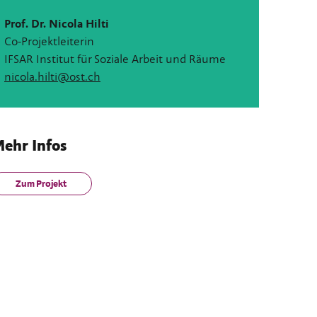
Prof. Dr. Nicola Hilti
Co-Projektleiterin
IFSAR Institut für Soziale Arbeit und Räume
nicola.hilti@ost.ch
ehr Infos
Zum Projekt