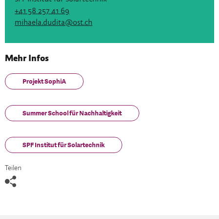
+41 58 257 41 69
mihaela.dudita@ost.ch
Mehr Infos
Projekt SophiA
Summer School für Nachhaltigkeit
SPF Institut für Solartechnik
Teilen